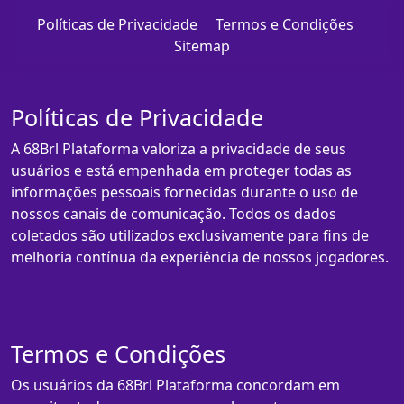
Políticas de Privacidade
Termos e Condições
Sitemap
Políticas de Privacidade
A 68Brl Plataforma valoriza a privacidade de seus
usuários e está empenhada em proteger todas as
informações pessoais fornecidas durante o uso de
nossos canais de comunicação. Todos os dados
coletados são utilizados exclusivamente para fins de
melhoria contínua da experiência de nossos jogadores.
Termos e Condições
Os usuários da 68Brl Plataforma concordam em