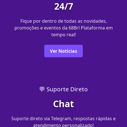
24/7
Fique por dentro de todas as novidades,
promoções e eventos da 68Brl Plataforma em
tempo real!
Ver Notícias
💬 Suporte Direto
Chat
Suporte direto via Telegram, respostas rápidas e
atendimento personalizado!