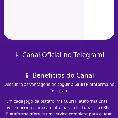
📱 Canal Oficial no Telegram!
📱 Benefícios do Canal
Descubra as vantagens de seguir a 68Brl Plataforma no
Telegram
Em cada jogo da plataforma 68Brl Plataforma Brasil ,
você encontra um caminho para a fortuna — a 68Brl
Plataforma oferece um serviço completo para ajudar