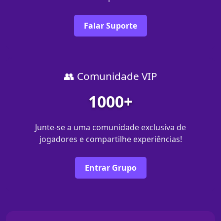
Falar Suporte
👥 Comunidade VIP
1000+
Junte-se a uma comunidade exclusiva de
jogadores e compartilhe experiências!
Entrar Grupo