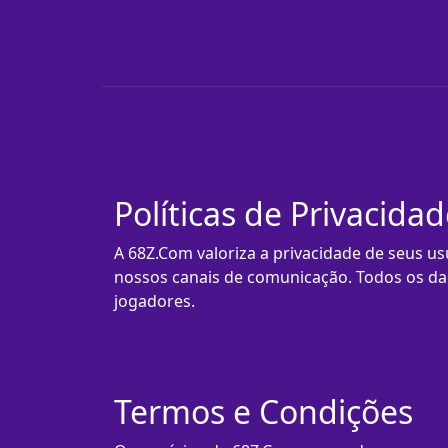
Políticas de Privacida
A 68Z.Com valoriza a privacidade de seus u
nossos canais de comunicação. Todos os dad
jogadores.
Termos e Condições