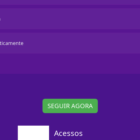
a
aticamente
SEGUIR AGORA
Acessos