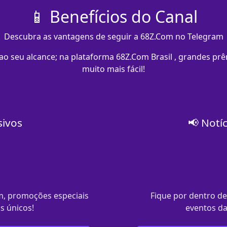
📱 Benefícios do Canal
Descubra as vantagens de seguir a 68Z.Com no Telegram
ao seu alcance; na plataforma 68Z.Com Brasil , grandes prê
muito mais fácil!
sivos
📢 Notí
m, promoções especiais
Fique por dentro d
s únicos!
eventos da