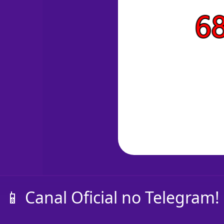
📱 Canal Oficial no Telegram!