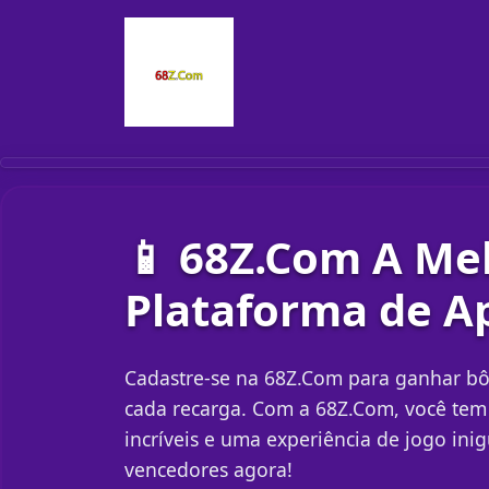
📱 68Z.Com A Me
Plataforma de A
Cadastre-se na 68Z.Com para ganhar bô
cada recarga. Com a 68Z.Com, você tem
incríveis e uma experiência de jogo inig
vencedores agora!