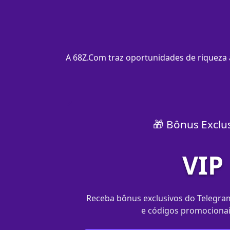
A 68Z.Com traz oportunidades de riqueza 
🎁 Bônus Exclu
VIP
Receba bônus exclusivos do Telegra
e códigos promocionai