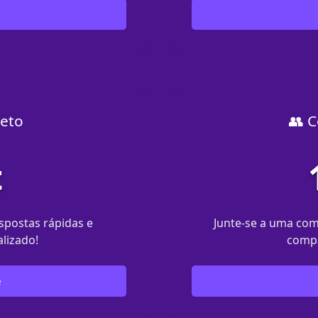
reto
👥 
t
espostas rápidas e
Junte-se a uma com
lizado!
compa
e