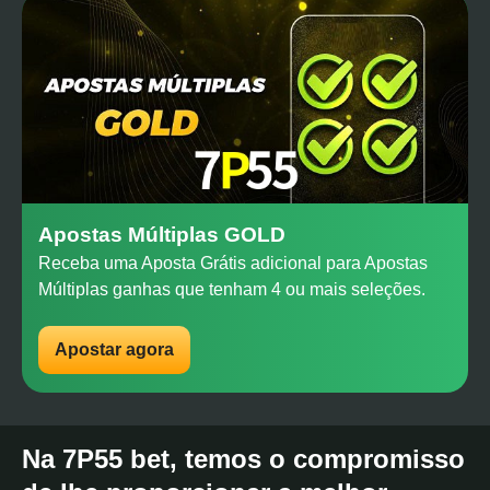
Apostas Múltiplas GOLD
Receba uma Aposta Grátis adicional para Apostas
Múltiplas ganhas que tenham 4 ou mais seleções.
Apostar agora
Na 7P55 bet, temos o compromisso