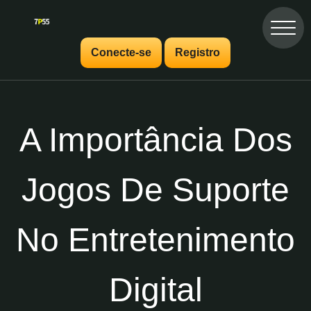
Conecte-se
Registro
A Importância Dos
Jogos De Suporte
No Entretenimento
Digital