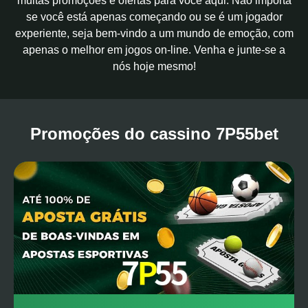
muitas promoções e ofertas para você aqui. Não importa
se você está apenas começando ou se é um jogador
experiente, seja bem-vindo a um mundo de emoção, com
apenas o melhor em jogos on-line. Venha e junte-se a
nós hoje mesmo!
Promoções do cassino 7P55bet