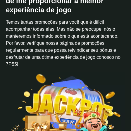
de lhe proporcionar a melhor
experiência de jogo
Temos tantas promoções para você que é difícil
acompanhar todas elas! Mas não se preocupe, nós o
manteremos informado sobre o que está acontecendo.
Por favor, verifique nossa página de promoções
regularmente para que possa reivindicar seu bônus e
desfrutar de uma ótima experiência de jogo conosco no
7P55!